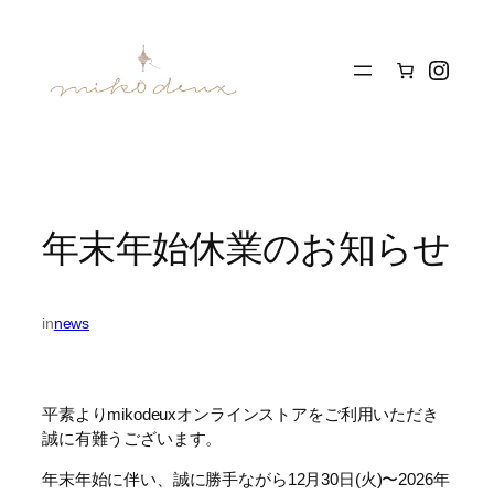
内
容
Insta
を
ス
キ
ッ
プ
年末年始休業のお知らせ
in
news
平素よりmikodeuxオンラインストアをご利用いただき
誠に有難うございます。
年末年始に伴い、誠に勝手ながら12月30日(火)〜2026年