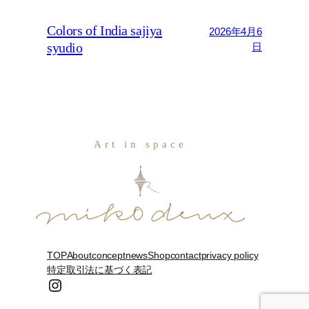
Colors of India sajiya
2026年4月6
syudio
日
Art in space
TOP
About
concept
news
Shop
contact
privacy policy
特定取引法に基づく表記
Instagram