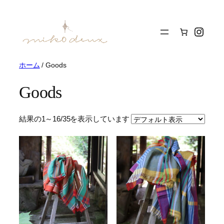
内
容
Insta
を
ス
キ
ッ
ホーム
/ Goods
プ
Goods
結果の1～16/35を表示しています