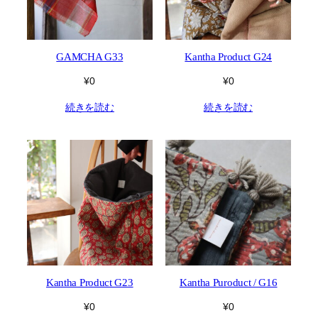
GAMCHA G33
Kantha Product G24
¥
0
¥
0
続きを読む
続きを読む
Kantha Product G23
Kantha Puroduct / G16
¥
0
¥
0