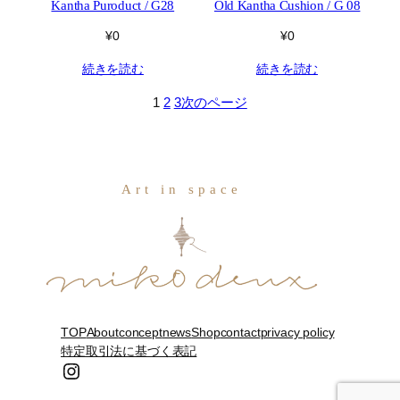
Kantha Puroduct / G28
Old Kantha Cushion / G 08
¥
0
¥
0
続きを読む
続きを読む
1
2
3
次のページ
Art in space
TOP
About
concept
news
Shop
contact
privacy policy
特定取引法に基づく表記
Instagram