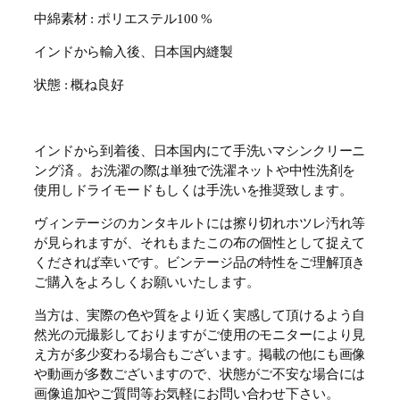
中綿素材 : ポリエステル100 %
インドから輸入後、日本国内縫製
状態 : 概ね良好
インドから到着後、日本国内にて手洗いマシンクリーニ
ング済 。お洗濯の際は単独で洗濯ネットや中性洗剤を
使用しドライモードもしくは手洗いを推奨致します。
ヴィンテージのカンタキルトには擦り切れホツレ汚れ等
が見られますが、それもまたこの布の個性として捉えて
くだされば幸いです。ビンテージ品の特性をご理解頂き
ご購入をよろしくお願いいたします。
当方は、実際の色や質をより近く実感して頂けるよう自
然光の元撮影しておりますがご使用のモニターにより見
え方が多少変わる場合もございます。掲載の他にも画像
や動画が多数ございますので、状態がご不安な場合には
画像追加やご質問等お気軽にお問い合わせ下さい。