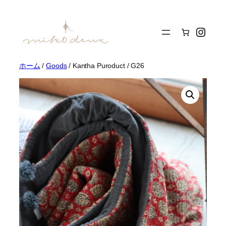
内
容
Insta
を
ス
キ
ッ
ホーム
/
Goods
/ Kantha Puroduct / G26
プ