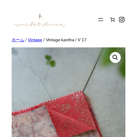
内
容
Insta
を
ス
キ
ッ
ホーム
/
Vintage
/ Vintage kantha / V 17
プ