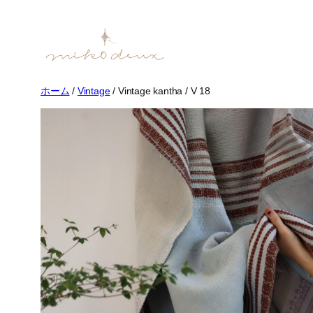
内
容
を
ス
キ
ホーム
/
Vintage
/ Vintage kantha / V 18
ッ
プ