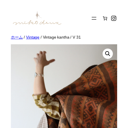
内
容
Insta
を
ス
キ
ッ
ホーム
/
Vintage
/ Vintage kantha / V 31
プ