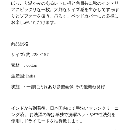
ほっこり温かみのあるレトロ柄と色目共に秋のインテリ
アにピッタリな一枚。大判なサイズ感を生かしてすっぽ
りとソファーを覆う、吊るす、ベッドカバーにと多様に
お楽しみいただけます。
商品規格
サイズ: 約 228 ×157
素材 : cotton
生産国: India
状態 : 一部に汚れあり参照画像 その他概ね良好
インドから到着後、日本国内にて手洗いマシンクリーニ
ング済 。お洗濯の際は単独で洗濯ネットや中性洗剤を
使用しドライモードを推奨致します。