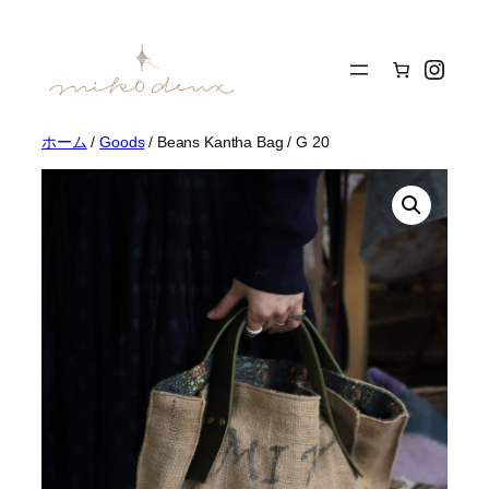
内
容
Insta
を
ス
キ
ッ
ホーム
/
Goods
/ Beans Kantha Bag / G 20
プ