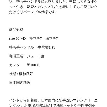
状。持ち手ハンドルにも拘りました。中には大きなポケ
ット付き、麻袋とカンタどちらを表にしてもご使用いた
だけるリバーシブル仕様です。
商品規格
size 50 ×40 横マチ7 底マチ7
持ち手ハンドル 牛革端切れ
珈琲豆袋 ジュート麻
カンタ 綿100％
状態 : 概ね良好
日本国内縫製
インドから到着後、日本国内にて手洗いマシンクリーニ
ング済 。お洗濯の際は単独で洗濯ネットや中性洗剤を