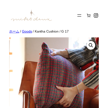
内
容
Insta
を
ス
キ
ッ
ホーム
/
Goods
/ Kantha Cushion / G 17
プ